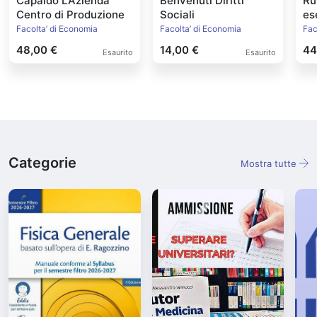
Capaldo L'Azienda
Benvenuti Diritti
Ru
Centro di Produzione
Sociali
es
Facolta’ di Economia
Facolta’ di Economia
Fac
48,00 €
14,00 €
44
Esaurito
Esaurito
Categorie
Mostra tutte