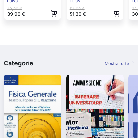
Controllo Ed.2024
Ed
LUISS
LUISS
LU
42,00 €
54,00 €
32
39,90 €
51,30 €
30
Categorie
Mostra tutte