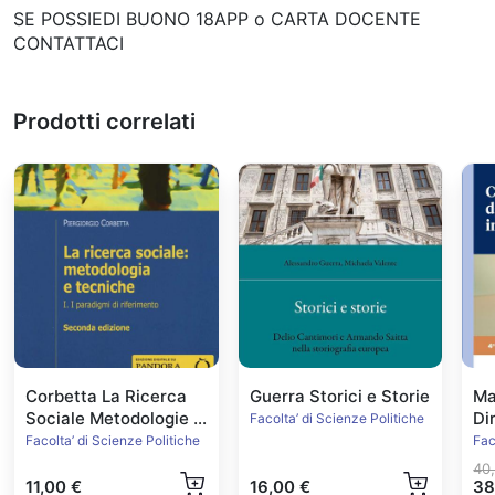
SE POSSIEDI BUONO 18APP o CARTA DOCENTE
CONTATTACI
Prodotti correlati
Corbetta La Ricerca
Guerra Storici e Storie
Ma
Sociale Metodologie e
Di
Facolta’ di Scienze Politiche
Tecniche vol1
Ed
Facolta’ di Scienze Politiche
Fac
40
11,00 €
16,00 €
38