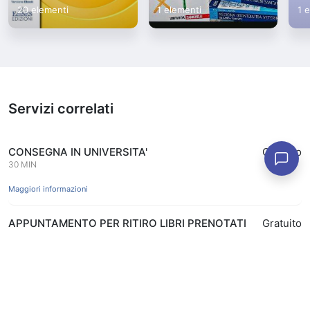
20 elementi
1 elementi
1 
Servizi correlati
CONSEGNA IN UNIVERSITA'
Gratuito
30 MIN
Maggiori informazioni
APPUNTAMENTO PER RITIRO LIBRI PRENOTATI
Gratuito
ONLINE IN APP
15 MIN
Prenota
Maggiori informazioni
APPUNTAMENTO COPERTINATURA LIBRI CON
Gratuito