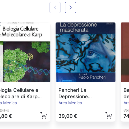
ologia Cellulare e
Pancheri La
Be
lecolare di Karp
Depressione
de
2021
Mascherata
a Medica
Area Medica
Ar
,00 €
78
,80 €
39,00 €
74