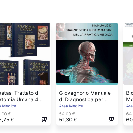
stasi Trattato di
Giovagnorio Manuale
Bi
atomia Umana 4
di Diagnostica per
Mo
umi + Atlante
Immagini 2021
Ed
a Medica
Area Medica
Are
,00 €
54,00 €
64
5,75 €
51,30 €
60