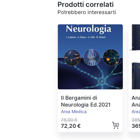
Prodotti correlati
Potrebbero interessarti
Il Bergamini di
Ana
Neurologia Ed.2021
An
vol
Area Medica
Are
76,00 €
385
72,20 €
36