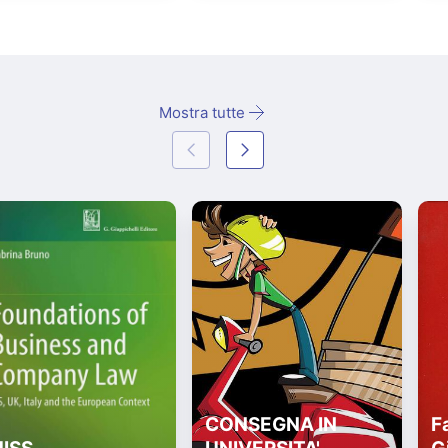
Mostra tutte
CONSEGNA IN
Fa