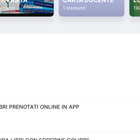
IVERSITA'
CARTA DOCENTE
L
lementi
1 elementi
19
RI PRENOTATI ONLINE IN APP