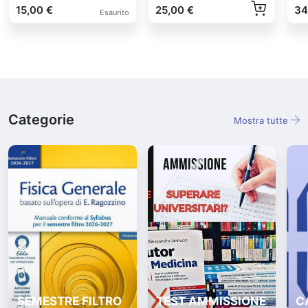
15,00 €
25,00 €
34
Esaurito
Categorie
Mostra tutte
SEMESTRE FILTRO
TEST AMMISSIONE
C