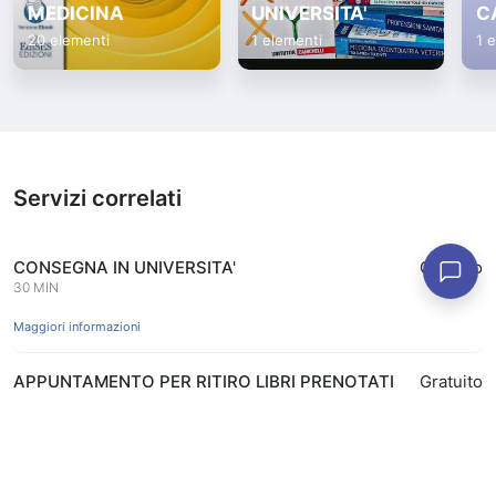
MEDICINA
UNIVERSITA'
C
20 elementi
1 elementi
1 
Servizi correlati
CONSEGNA IN UNIVERSITA'
Gratuito
30 MIN
Maggiori informazioni
APPUNTAMENTO PER RITIRO LIBRI PRENOTATI
Gratuito
ONLINE IN APP
15 MIN
Prenota
Maggiori informazioni