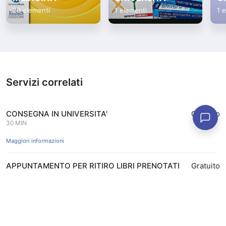
20 elementi
1 elementi
1 
Servizi correlati
CONSEGNA IN UNIVERSITA'
Gratuito
30 MIN
Maggiori informazioni
APPUNTAMENTO PER RITIRO LIBRI PRENOTATI
Gratuito
ONLINE IN APP
15 MIN
Prenota
Maggiori informazioni