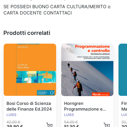
SE POSSIEDI BUONO CARTA CULTURA/MERITO o
CARTA DOCENTE CONTATTACI
Prodotti correlati
Bosi Corso di Scienza
Horngren
Fi
delle Finanze Ed.2024
Programmazione e
Ma
Controllo Ed.2024
Ed
LUISS
LUISS
LU
42,00 €
54,00 €
32
39,90 €
51,30 €
30