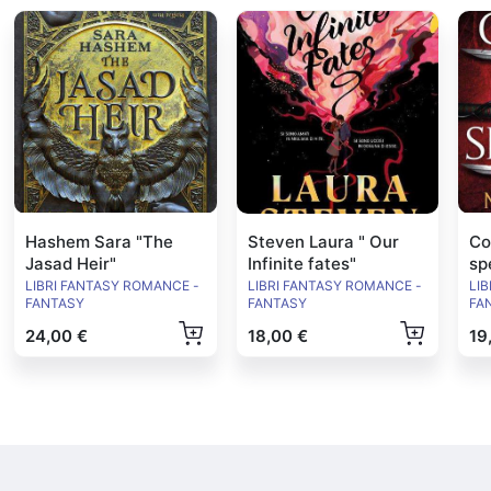
Hashem Sara "The
Steven Laura " Our
Co
Jasad Heir"
Infinite fates"
sp
LIBRI FANTASY ROMANCE -
LIBRI FANTASY ROMANCE -
LI
FANTASY
FANTASY
FA
24,00 €
18,00 €
19