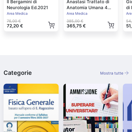
Il Bergamini di
Anastasi Trattato di
Gi
Neurologia Ed.2021
Anatomia Umana 4
di
volumi + Atlante
Im
Area Medica
Area Medica
Are
76,00 €
385,00 €
54
72,20 €
365,75 €
51
Categorie
Mostra tutte