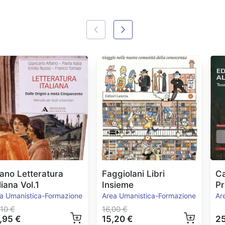
fano Letteratura
Faggiolani Libri
Ca
liana Vol.1
Insieme
Pr
a Umanistica-Formazione
Area Umanistica-Formazione
Ar
10 €
16,00 €
,95 €
15,20 €
25