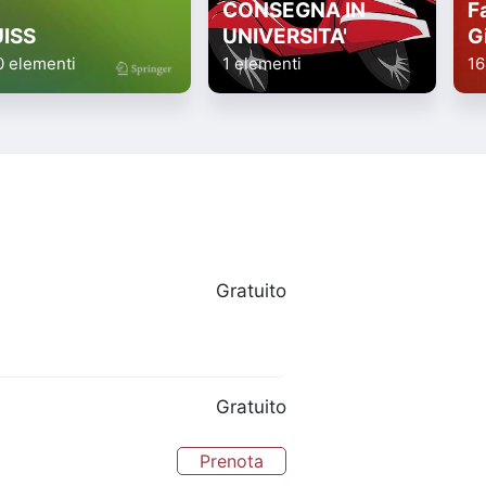
CONSEGNA IN
Fa
UISS
UNIVERSITA'
G
0 elementi
1 elementi
16
Gratuito
Gratuito
Prenota