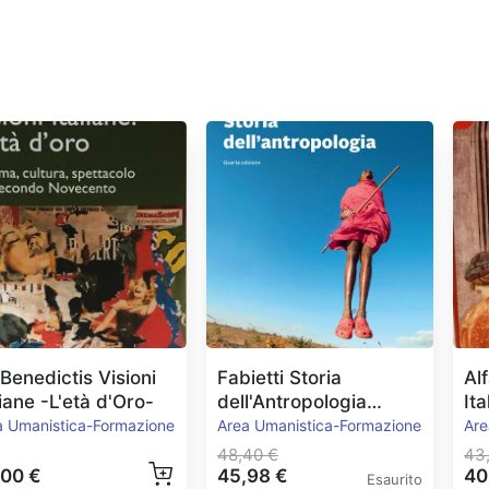
Benedictis Visioni
Fabietti Storia
Al
liane -L'età d'Oro-
dell'Antropologia
Ita
Ed.2020
a Umanistica-Formazione
Area Umanistica-Formazione
Are
48,40 €
43,
,00 €
45,98 €
40
Esaurito