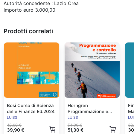
Autorità concedente : Lazio Crea
Importo euro 3.000,00
Prodotti correlati
Bosi Corso di Scienza
Horngren
Fi
delle Finanze Ed.2024
Programmazione e
Ma
Controllo Ed.2024
Ed
LUISS
LUISS
LU
42,00 €
54,00 €
32
39,90 €
51,30 €
30